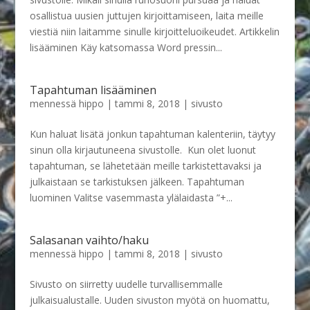
osallistua uusien juttujen kirjoittamiseen, laita meille
viestiä niin laitamme sinulle kirjoitteluoikeudet. Artikkelin
lisääminen Käy katsomassa Word pressin...
Tapahtuman lisääminen
mennessä
hippo
|
tammi 8, 2018
|
sivusto
Kun haluat lisätä jonkun tapahtuman kalenteriin, täytyy
sinun olla kirjautuneena sivustolle. Kun olet luonut
tapahtuman, se lähetetään meille tarkistettavaksi ja
julkaistaan se tarkistuksen jälkeen. Tapahtuman
luominen Valitse vasemmasta ylälaidasta ”+...
Salasanan vaihto/haku
mennessä
hippo
|
tammi 8, 2018
|
sivusto
Sivusto on siirretty uudelle turvallisemmalle
julkaisualustalle. Uuden sivuston myötä on huomattu,