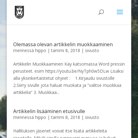
Olemassa olevan artikkelin muokkaaminen
mennessä
hippo
|
tammi 8, 2018
|
sivusto
Artikkelin Muokkaaminen Käy katsomassa Word pressin
perusteet. esim https://youtu.be/NyTph0w5DLw Lisäksi
alla yksinkertaistetut ohjeet : 1.Kirjaudu sivustolle
2.Siirry sivulle jota haluat muokata ja ”valitse muokkaa
artikkelia” 3. Muokkaa...
Artikkelin lisääminen etusivulle
mennessä
hippo
|
tammi 8, 2018
|
sivusto
Hallituksen jäsenet voivat itse lisätä artikkeleita
sivustolle. Mikäli sinulla runosuoni pursuaa ja haluat