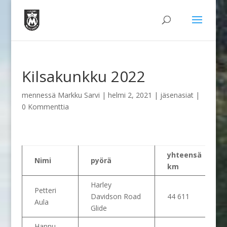
Kilsakunkku 2022
mennessä
Markku Sarvi
|
helmi 2, 2021
|
jäsenasiat
|
0 Kommenttia
yhteensä
Nimi
pyörä
km
Harley
Petteri
Davidson Road
44 611
Aula
Glide
Hannu