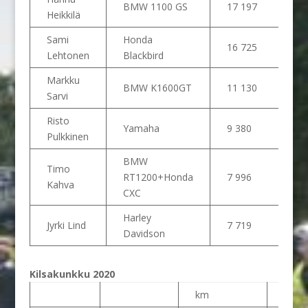
BMW 1100 GS
17 197
Heikkilä
Sami
Honda
16 725
Lehtonen
Blackbird
Markku
BMW K1600GT
11 130
Sarvi
Risto
Yamaha
9 380
Pulkkinen
BMW
Timo
RT1200+Honda
7 996
Kahva
CXC
Harley
Jyrki Lind
7 719
Davidson
Kilsakunkku 2020
km