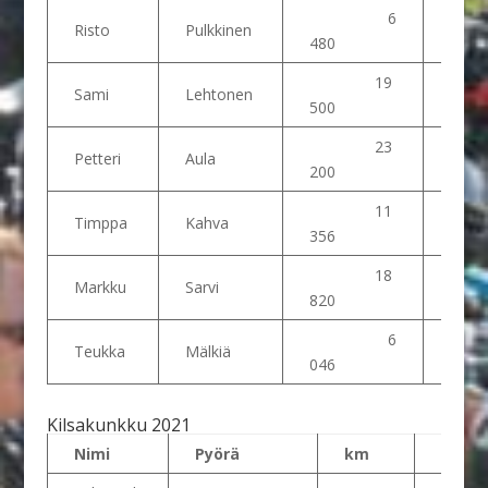
6
Risto
Pulkkinen
480
19
Sami
Lehtonen
2
500
23
Petteri
Aula
1
200
11
Timppa
Kahva
356
18
Markku
Sarvi
3
820
6
Teukka
Mälkiä
046
Kilsakunkku 2021
Nimi
Pyörä
km
sijoit