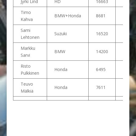
Jyrki Lind
HD
16663
1
Timo
BMW+Honda
8681
Kahva
Sami
Suzuki
16520
2
Lehtonen
Markku
BMW
14200
3
Sarvi
Risto
Honda
6495
Pulkkinen
Teuvo
Honda
7611
Mälkiä