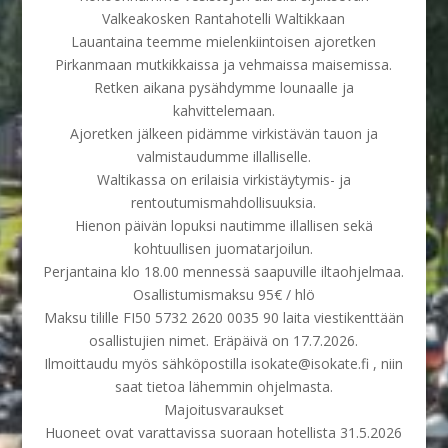
Valkeakosken Rantahotelli Waltikkaan
Lauantaina teemme mielenkiintoisen ajoretken
Pirkanmaan mutkikkaissa ja vehmaissa maisemissa.
Retken aikana pysähdymme lounaalle ja
kahvittelemaan.
Ajoretken jälkeen pidämme virkistävän tauon ja
valmistaudumme illalliselle.
Waltikassa on erilaisia virkistäytymis- ja
rentoutumismahdollisuuksia.
Hienon päivän lopuksi nautimme illallisen sekä
kohtuullisen juomatarjoilun.
Perjantaina klo 18.00 mennessä saapuville iltaohjelmaa.
Osallistumismaksu 95€ / hlö
Maksu tilille FI50 5732 2620 0035 90 laita viestikenttään
osallistujien nimet. Eräpäivä on 17.7.2026.
Ilmoittaudu myös sähköpostilla isokate@isokate.fi , niin
saat tietoa lähemmin ohjelmasta.
Majoitusvaraukset
Huoneet ovat varattavissa suoraan hotellista 31.5.2026