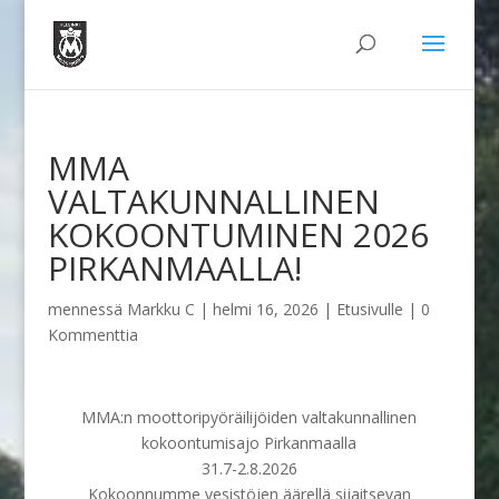
MMA
VALTAKUNNALLINEN
KOKOONTUMINEN 2026
PIRKANMAALLA!
mennessä
Markku C
|
helmi 16, 2026
|
Etusivulle
|
0
Kommenttia
MMA:n moottoripyöräilijöiden valtakunnallinen
kokoontumisajo Pirkanmaalla
31.7-2.8.2026
Kokoonnumme vesistöjen äärellä sijaitsevan