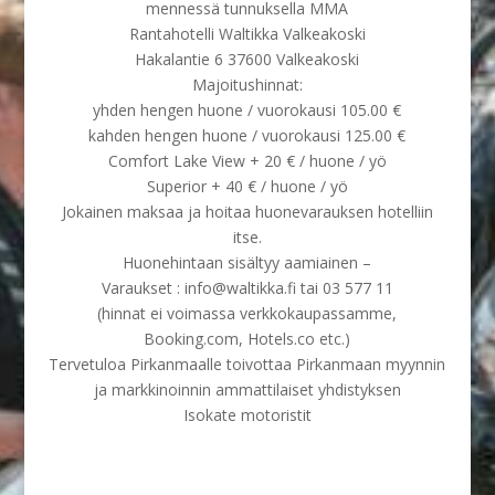
mennessä tunnuksella MMA
Rantahotelli Waltikka Valkeakoski
Hakalantie 6 37600 Valkeakoski
Majoitushinnat:
yhden hengen huone / vuorokausi 105.00 €
kahden hengen huone / vuorokausi 125.00 €
Comfort Lake View + 20 € / huone / yö
Superior + 40 € / huone / yö
Jokainen maksaa ja hoitaa huonevarauksen hotelliin
itse.
Huonehintaan sisältyy aamiainen –
Varaukset : info@waltikka.fi tai 03 577 11
(hinnat ei voimassa verkkokaupassamme,
Booking.com, Hotels.co etc.)
Tervetuloa Pirkanmaalle toivottaa Pirkanmaan myynnin
ja markkinoinnin ammattilaiset yhdistyksen
Isokate motoristit