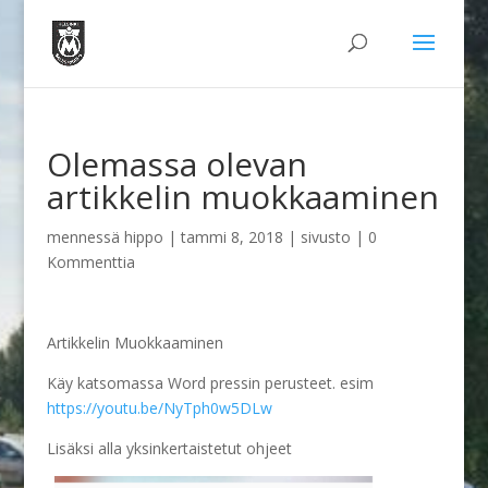
Olemassa olevan
artikkelin muokkaaminen
mennessä
hippo
|
tammi 8, 2018
|
sivusto
|
0
Kommenttia
Artikkelin Muokkaaminen
Käy katsomassa Word pressin perusteet. esim
https://youtu.be/NyTph0w5DLw
Lisäksi alla yksinkertaistetut ohjeet