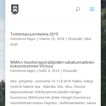
Toimintasuunnitelma 2019
mennessä
hippo
|
marras 25, 2018
|
Etusivulle
,
Kilta-
asiat
MMA:n moottoripyöräilijöiden valtakunnallinen
kokoontuminen Virossa
mennessä
hippo
|
huhti 4, 2018
|
Etusivulle
Aika : perjantai –sunnuntai 10-12.8.2018 Paikka: Kubija
Hotel & Nature Spa , Männiku 43A, Võru, Estonia
Majoitushinnat: 65€/huone/vrk kahden hengen
huoneessa 58€/huone/vrk yhden hengen huoneessa
Huonehintaan kuuluu majoitus , buffetaamiainen, sauna