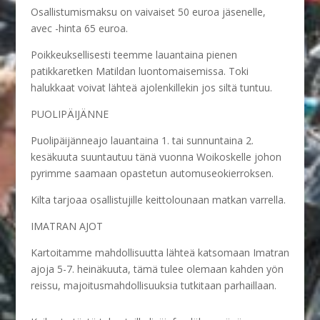
Osallistumismaksu on vaivaiset 50 euroa jäsenelle,
avec -hinta 65 euroa.
Poikkeuksellisesti teemme lauantaina pienen
patikkaretken Matildan luontomaisemissa. Toki
halukkaat voivat lähteä ajolenkillekin jos siltä tuntuu.
PUOLIPÄIJÄNNE
Puolipäijänneajo lauantaina 1. tai sunnuntaina 2.
kesäkuuta suuntautuu tänä vuonna Woikoskelle johon
pyrimme saamaan opastetun automuseokierroksen.
Kilta tarjoaa osallistujille keittolounaan matkan varrella.
IMATRAN AJOT
Kartoitamme mahdollisuutta lähteä katsomaan Imatran
ajoja 5-7. heinäkuuta, tämä tulee olemaan kahden yön
reissu, majoitusmahdollisuuksia tutkitaan parhaillaan.