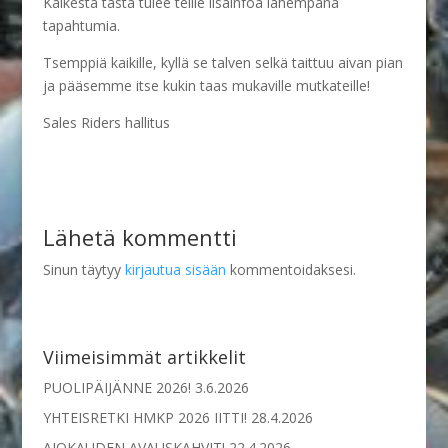
Kaikesta tästä tulee teille lisäinfoa lähempänä
tapahtumia.
Tsemppiä kaikille, kyllä se talven selkä taittuu aivan pian
ja pääsemme itse kukin taas mukaville mutkateille!
Sales Riders hallitus
Lähetä kommentti
Sinun täytyy
kirjautua sisään
kommentoidaksesi.
Viimeisimmät artikkelit
PUOLIPÄIJÄNNE 2026!
3.6.2026
YHTEISRETKI HMKP 2026 IITTI!
28.4.2026
AJOKAUDEN AVAUSKAHVIT!
22.4.2026