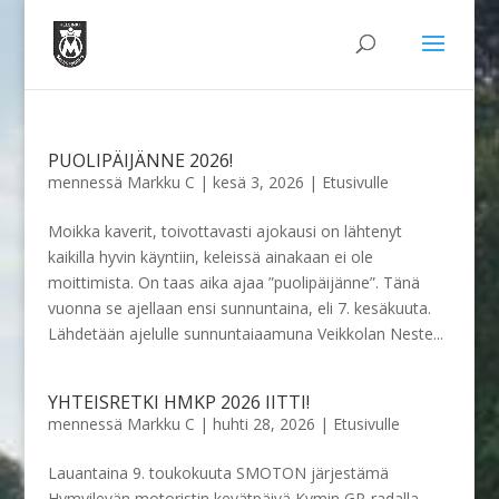
PUOLIPÄIJÄNNE 2026!
mennessä
Markku C
|
kesä 3, 2026
|
Etusivulle
Moikka kaverit, toivottavasti ajokausi on lähtenyt
kaikilla hyvin käyntiin, keleissä ainakaan ei ole
moittimista. On taas aika ajaa ”puolipäijänne”. Tänä
vuonna se ajellaan ensi sunnuntaina, eli 7. kesäkuuta.
Lähdetään ajelulle sunnuntaiaamuna Veikkolan Neste...
YHTEISRETKI HMKP 2026 IITTI!
mennessä
Markku C
|
huhti 28, 2026
|
Etusivulle
Lauantaina 9. toukokuuta SMOTON järjestämä
Hymyilevän motoristin kevätpäivä Kymin GP-radalla.