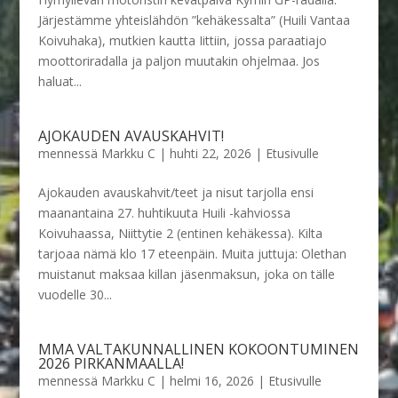
Järjestämme yhteislähdön ”kehäkessalta” (Huili Vantaa
Koivuhaka), mutkien kautta Iittiin, jossa paraatiajo
moottoriradalla ja paljon muutakin ohjelmaa. Jos
haluat...
AJOKAUDEN AVAUSKAHVIT!
mennessä
Markku C
|
huhti 22, 2026
|
Etusivulle
Ajokauden avauskahvit/teet ja nisut tarjolla ensi
maanantaina 27. huhtikuuta Huili -kahviossa
Koivuhaassa, Niittytie 2 (entinen kehäkessa). Kilta
tarjoaa nämä klo 17 eteenpäin. Muita juttuja: Olethan
muistanut maksaa killan jäsenmaksun, joka on tälle
vuodelle 30...
MMA VALTAKUNNALLINEN KOKOONTUMINEN
2026 PIRKANMAALLA!
mennessä
Markku C
|
helmi 16, 2026
|
Etusivulle