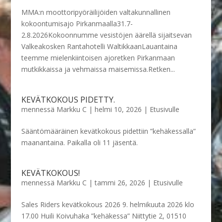
MMA:n moottoripyöräilijöiden valtakunnallinen
kokoontumisajo Pirkanmaalla31.7-
2.8.2026Kokoonnumme vesistöjen äärellä sijaitsevan
Valkeakosken Rantahotelli WaltikkaanLauantaina
teemme mielenkiintoisen ajoretken Pirkanmaan
mutkikkaissa ja vehmaissa maisemissa.Retken...
KEVÄTKOKOUS PIDETTY.
mennessä
Markku C
|
helmi 10, 2026
|
Etusivulle
Sääntömääräinen kevätkokous pidettiin ”kehäkessalla”
maanantaina. Paikalla oli 11 jäsentä.
KEVÄTKOKOUS!
mennessä
Markku C
|
tammi 26, 2026
|
Etusivulle
Sales Riders kevätkokous 2026 9. helmikuuta 2026 klo
17.00 Huili Koivuhaka ”kehäkessa” Niittytie 2, 01510