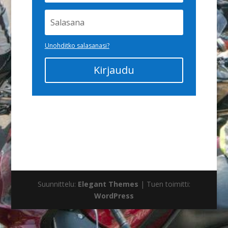
Unohditko salasanasi?
Kirjaudu
Suunnittelu:
Elegant Themes
| Tuen toimitti:
WordPress