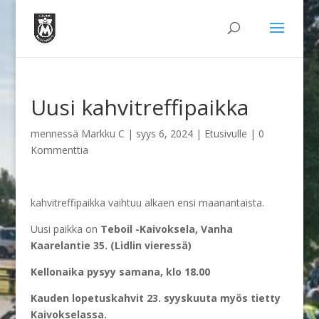
Uusi kahvitreffipaikka
mennessä
Markku C
|
syys 6, 2024
|
Etusivulle
|
0
Kommenttia
kahvitreffipaikka vaihtuu alkaen ensi maanantaista.
Uusi paikka on
Teboil -Kaivoksela, Vanha
Kaarelantie 35. (Lidlin vieressä)
Kellonaika pysyy samana, klo 18.00
Kauden lopetuskahvit 23. syyskuuta myös tietty
Kaivokselassa.