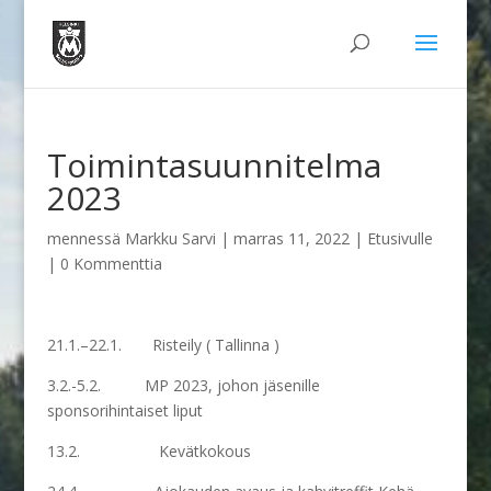
Toimintasuunnitelma
2023
mennessä
Markku Sarvi
|
marras 11, 2022
|
Etusivulle
|
0 Kommenttia
21.1.–22.1. Risteily ( Tallinna )
3.2.-5.2. MP 2023, johon jäsenille
sponsorihintaiset liput
13.2. Kevätkokous