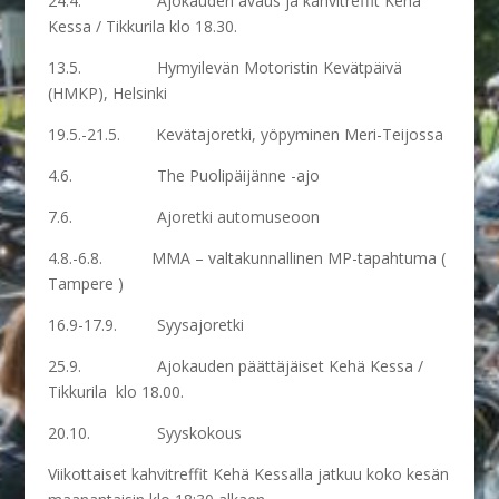
24.4. Ajokauden avaus ja kahvitreffit Kehä
Kessa / Tikkurila klo 18.30.
13.5. Hymyilevän Motoristin Kevätpäivä
(HMKP), Helsinki
19.5.-21.5. Kevätajoretki, yöpyminen Meri-Teijossa
4.6. The Puolipäijänne -ajo
7.6. Ajoretki automuseoon
4.8.-6.8. MMA – valtakunnallinen MP-tapahtuma (
Tampere )
16.9-17.9. Syysajoretki
25.9. Ajokauden päättäjäiset Kehä Kessa /
Tikkurila klo 18.00.
20.10. Syyskokous
Viikottaiset kahvitreffit Kehä Kessalla jatkuu koko kesän