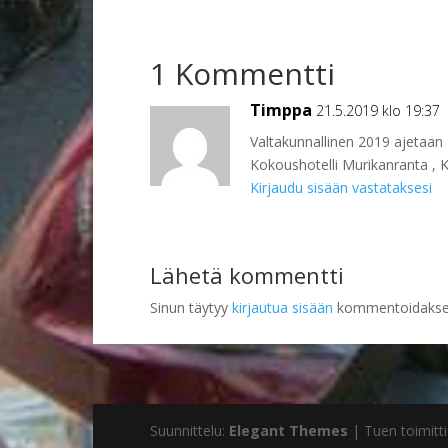
1 Kommentti
Timppa
21.5.2019 klo 19:37
Valtakunnallinen 2019 ajetaa
Kokoushotelli Murikanranta , K
Kirjaudu sisään vastataksesi
Lähetä kommentti
Sinun täytyy
kirjautua sisään
kommentoidakse
Suunnittelu:
Elegant Themes
| Tuen toimitti