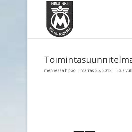
Toimintasuunnitelm
mennessä
hippo
|
marras 25, 2018
|
Etusivul