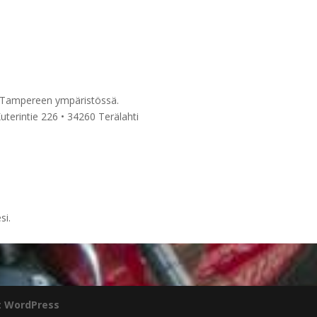
n Tampereen ympäristössä.
uterintie 226 • 34260 Terälahti
si.
:
WordPress