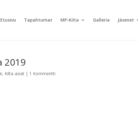
Etusivu
Tapahtumat
MP-Kilta
Galleria
Jäsenet
a 2019
le
,
Kilta-asiat
|
1 Kommentti