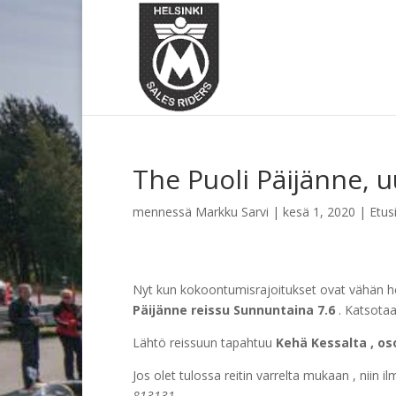
The Puoli Päijänne, 
mennessä
Markku Sarvi
|
kesä 1, 2020
|
Etus
Nyt kun kokoontumisrajoitukset ovat vähän he
Päijänne
reissu Sunnuntaina 7.6
. Katsotaa
Lähtö reissuun tapahtuu
Kehä Kessalta , oso
Jos olet tulossa reitin varrelta mukaan , niin i
813131