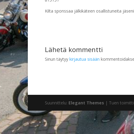
Kilta sponssaa jälkikäteen osallistuneita jäse
Lähetä kommentti
Sinun täytyy
kirjautua sisään
kommentoidakse
Suunnittelu:
Elegant Themes
| Tuen toimitti