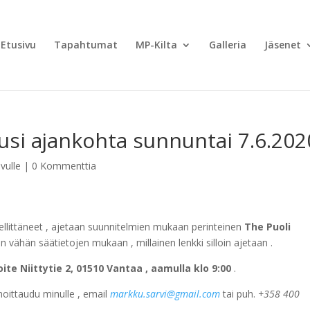
Etusivu
Tapahtumat
MP-Kilta
Galleria
Jäsenet
uusi ajankohta sunnuntai 7.6.202
ivulle
|
0 Kommenttia
llittäneet , ajetaan suunnitelmien mukaan perinteinen
The Puoli
n vähän säätietojen mukaan , millainen lenkki silloin ajetaan .
ite Niittytie 2, 01510 Vantaa , aamulla klo 9:00
.
lmoittaudu minulle , email
markku.sarvi@gmail.com
tai puh.
+358 400