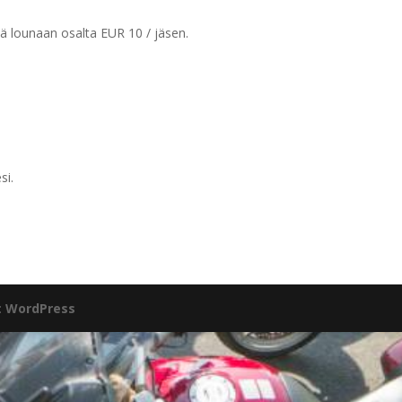
niä lounaan osalta EUR 10 / jäsen.
si.
:
WordPress