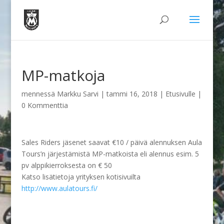
MP-matkoja
mennessä
Markku Sarvi
|
tammi 16, 2018
|
Etusivulle
|
0 Kommenttia
Sales Riders jäsenet saavat €10 / päivä alennuksen Aula
Tours’n järjestämistä MP-matkoista eli alennus esim. 5
pv alppikierroksesta on € 50
Katso lisätietoja yrityksen kotisivuilta
http://www.aulatours.fi/