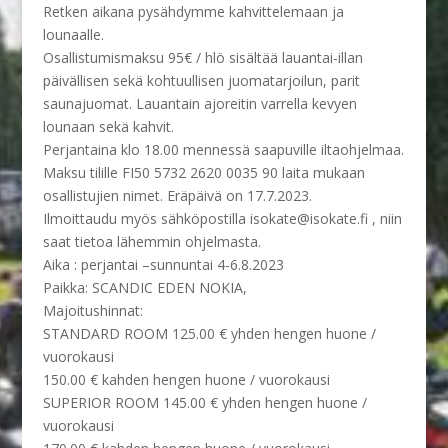
Retken aikana pysähdymme kahvittelemaan ja
lounaalle.
Osallistumismaksu 95€ / hlö sisältää lauantai-illan
päivällisen sekä kohtuullisen juomatarjoilun, parit
saunajuomat. Lauantain ajoreitin varrella kevyen
lounaan sekä kahvit.
Perjantaina klo 18.00 mennessä saapuville iltaohjelmaa.
Maksu tilille FI50 5732 2620 0035 90 laita mukaan
osallistujien nimet. Eräpäivä on 17.7.2023.
Ilmoittaudu myös sähköpostilla isokate@isokate.fi , niin
saat tietoa lähemmin ohjelmasta.
Aika : perjantai –sunnuntai 4-6.8.2023
Paikka: SCANDIC EDEN NOKIA,
Majoitushinnat:
STANDARD ROOM 125.00 € yhden hengen huone /
vuorokausi
150.00 € kahden hengen huone / vuorokausi
SUPERIOR ROOM 145.00 € yhden hengen huone /
vuorokausi