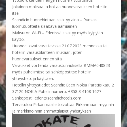
170.00 € kahden hengen huone / vuorokausi
Jokainen maksaa ja hoitaa huonevarauksen hotelliin
itse.
Scandicin huonehintaan sisältyy aina – Runsas
luomutuotteita sisältävä aamiainen –
Maksuton Wi-Fi – Edenissä sisältyy myös kylpylän
käyttö.
Huoneet ovat varattavissa 21.07.2023 mennessä tai
hotellin varaustilanteen mukaan, joten
huonevaraukset ennen sitä
Varaukset voi tehdä varaustunnuksella BMMA040823
myös puhelimitse tai sähköpostitse hotellin
yhteystietoja käyttäen.
Hotellin yhteystiedot Scandic Eden Nokia Paratiisikatu 2
37120 NOKIA Puhelinnumero: +358 3 4108 1627
Sähköposti: eden@scandichotels.com
Tervetuloa Pirkanmaalle toivottaa Pirkanmaan myynnin
ja markkinoinnin ammattilaiset yhdistyksen