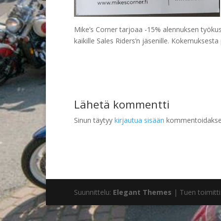
Mike’s Corner tarjoaa -15% alennuksen työkus
kaikille Sales Riders’n jäsenille. Kokemuksest
Lähetä kommentti
Sinun täytyy
kirjautua sisään
kommentoidakse
Suunnittelu:
Elegant Themes
| Tuen toimitti