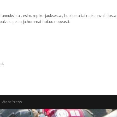
tannuksista , esim. mp korjauksesta , huollosta tai renkaanvaihdosta
a palvelu pelaa ja hommat hoituu nopeasti.
si.
:
WordPress