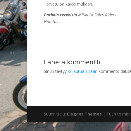
Tervetuloa kaikki mukaan.
Parhain terveisin
MP-kilta Sa
Hallitus
Lähetä kommentti
Sinun täytyy
kirjautua sisään
kommentoidakse
Suunnittelu:
Elegant Themes
| Tuen toimitti