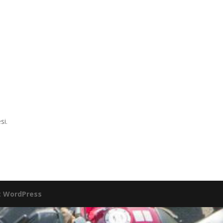
les Riders
si.
:
WordPress