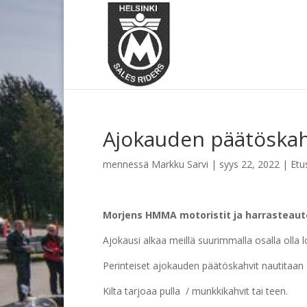
Ajokauden päätöskahv
mennessä
Markku Sarvi
|
syys 22, 2022
|
Etu
Morjens HMMA motoristit ja harrasteautoi
Ajokausi alkaa meillä suurimmalla osalla olla l
Perinteiset ajokauden päätöskahvit nautitaan
Kilta tarjoaa pulla / munkkikahvit tai teen.