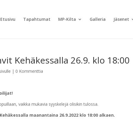
Etusivu
Tapahtumat
MP-Kilta
Galleria
Jäsenet
it Kehäkessalla 26.9. klo 18:00
sivulle
|
0 Kommenttia
lijat!
opuillaan, vaikka mukavia syyskelejä olisikin tulossa.
Kehäkessalla maanantaina 26.9.2022 klo 18:00 alkaen.