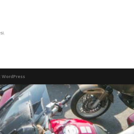
si.
:
WordPress