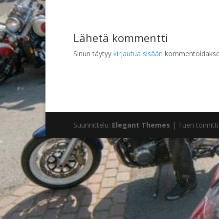
Lähetä kommentti
Sinun täytyy
kirjautua sisään
kommentoidakse
Suunnittelu:
Elegant Themes
| Tuen toimitti