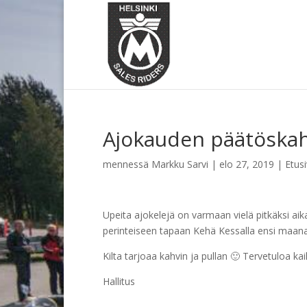
Ajokauden päätöskahv
mennessä
Markku Sarvi
|
elo 27, 2019
|
Etusi
Upeita ajokelejä on varmaan vielä pitkäksi ai
perinteiseen tapaan Kehä Kessalla ensi maanan
Kilta tarjoaa kahvin ja pullan 🙂 Tervetuloa ka
Hallitus