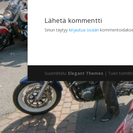
Lähetä kommentti
Sinun täytyy
kirjautua sisään
kommentoidakse
Suunnittelu:
Elegant Themes
| Tuen toimitti