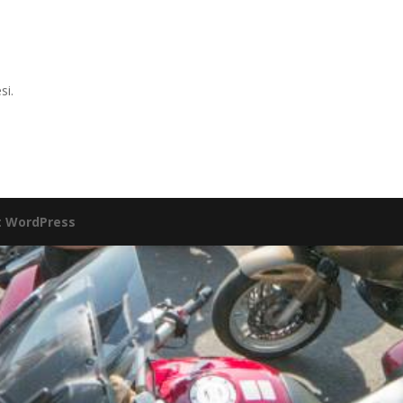
si.
:
WordPress