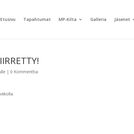
Etusivu
Tapahtumat
MP-Kilta
Galleria
Jäsenet
IRRETTY!
ulle
|
0 Kommenttia
iikolla.