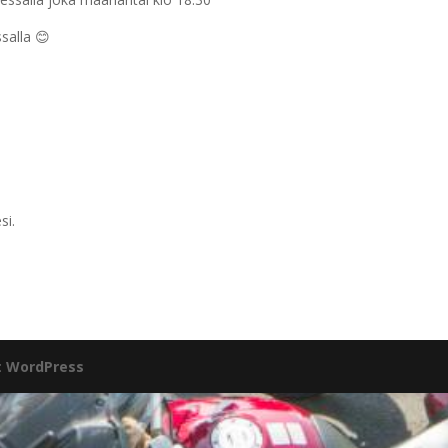
salla 😊
si.
:
WordPress