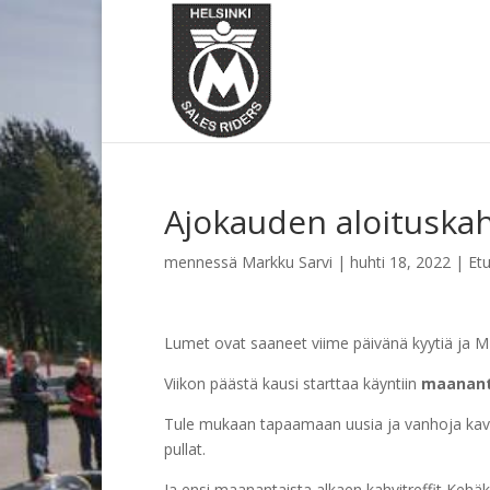
Ajokauden aloituskah
mennessä
Markku Sarvi
|
huhti 18, 2022
|
Etu
Lumet ovat saaneet viime päivänä kyytiä ja MP 
Viikon päästä kausi starttaa käyntiin
maananta
Tule mukaan tapaamaan uusia ja vanhoja kaverei
pullat.
Ja ensi maanantaista alkaen kahvitreffit Kehä