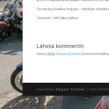
Tervetuloa kaikkia mukaan , nähdään Kehäkes
Terveisin / MP-kilta hallitus
Lähetä kommentti
Sinun täytyy
kirjautua sisään
kommentoidakse
Suunnittelu:
Elegant Themes
| Tuen toimitti