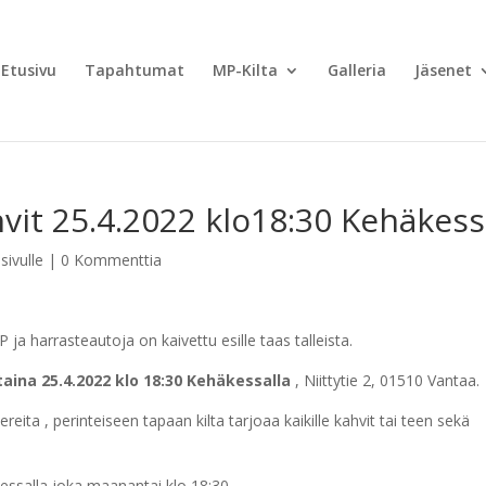
Etusivu
Tapahtumat
MP-Kilta
Galleria
Jäsenet
vit 25.4.2022 klo18:30 Kehäkes
sivulle
|
0 Kommenttia
ja harrasteautoja on kaivettu esille taas talleista.
ina 25.4.2022 klo 18:30 Kehäkessalla
, Niittytie 2, 01510 Vantaa.
ta , perinteiseen tapaan kilta tarjoaa kaikille kahvit tai teen sekä
kessalla joka maanantai klo 18:30