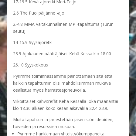
17-19.5 Kevätajoretki Meri-Teijo
2.6 The Puolipäijänne -ajo
2-4.8 MMA Valtakunnallinen MP -tapahtuma (Turun
seutu)
14-15.9 Syysajoretki
23.9 Ajokauden päättäjäiset Kehä Kessa klo 18.00
26.10 Syyskokous
Pyrimme toiminnassamme painottamaan sitä että
kaikkiin tapahtumiin olisi mahdollisimman mukava
osallistua myös harrasteajoneuvoilla.
Viikoittaiset kahvitreffit Kehä Kessalla joka maanantai
klo 18.30 alkaen koko kesän aikavälillä 22.4-23.9.
Muita tapahtumia järjestetään jäsenistön ideoiden,
toiveiden ja resurssien mukaan.
Pyrimme hankkimaan yhteistyökumppaneita