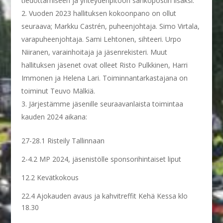
tiedottamiseen ja yhteydenpitoon sähköpostin lisäksi.
Vuoden 2023 hallituksen kokoonpano on ollut
seuraava; Markku Castrén, puheenjohtaja. Simo Virtala,
varapuheenjohtaja. Sami Lehtonen, sihteeri. Urpo
Niiranen, varainhoitaja ja jäsenrekisteri. Muut
hallituksen jäsenet ovat olleet Risto Pulkkinen, Harri
Immonen ja Helena Lari. Toiminnantarkastajana on
toiminut Teuvo Mälkiä.
Järjestämme jäsenille seuraavanlaista toimintaa
kauden 2024 aikana:
27-28.1 Risteily Tallinnaan
2-4.2 MP 2024, jäsenistölle sponsorihintaiset liput
12.2 Kevätkokous
22.4 Ajokauden avaus ja kahvitreffit Kehä Kessa klo
18.30