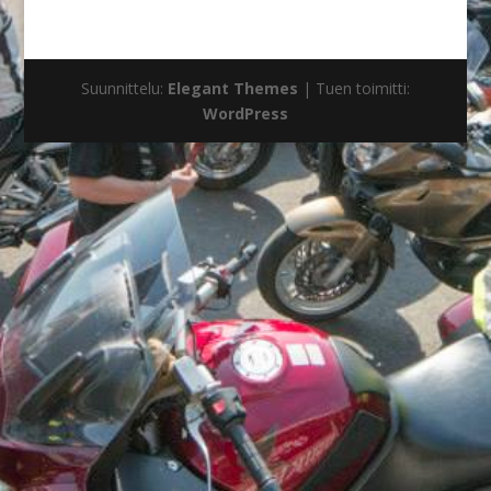
Suunnittelu:
Elegant Themes
| Tuen toimitti:
WordPress