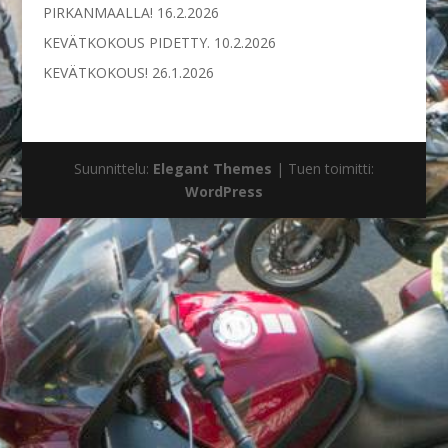
PIRKANMAALLA!
16.2.2026
KEVÄTKOKOUS PIDETTY.
10.2.2026
KEVÄTKOKOUS!
26.1.2026
Suunnittelu:
Elegant Themes
| Tuen toimitti:
WordPress