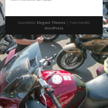
Suunnittelu:
Elegant Themes
| Tuen toimitti:
WordPress