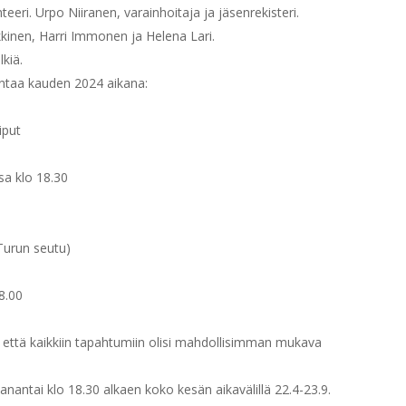
eeri. Urpo Niiranen, varainhoitaja ja jäsenrekisteri.
kkinen, Harri Immonen ja Helena Lari.
kiä.
intaa kauden 2024 aikana:
iput
sa klo 18.30
Turun seutu)
8.00
ttä kaikkiin tapahtumiin olisi mahdollisimman mukava
aanantai klo 18.30 alkaen koko kesän aikavälillä 22.4-23.9.