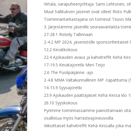
Virtala, varapuheenjohtaja. Sami Lehtonen, siht
Muut hallituksen jäsenet ovat olleet Risto Pul
Toiminnantarkastajana on toiminut Teuvo Mäl
Järjestämme jäsenille seuraavanlaista toim
27-28.1 Risteily Tallinnaan
2-4.2 MP 2024, jäsenistölle sponsorihintaiset l
12.2 Kevätkokous
22.4 Ajokauden avaus ja kahvitreffit Kehä Kes
17-19.5 Kevätajoretki Meri-Teijo
2.6 The Puolipäijänne -ajo
2-4.8 MMA Valtakunnallinen MP -tapahtuma (
14-15.9 Syysajoretki
23.9 Ajokauden päättäjäiset Kehä Kessa klo 1
26.10 Syyskokous
Pyrimme toiminnassamme painottamaan sitä e
osallistua myös harrasteajoneuvoilla.
Viikoittaiset kahvitreffit Kehä Kessalla joka m