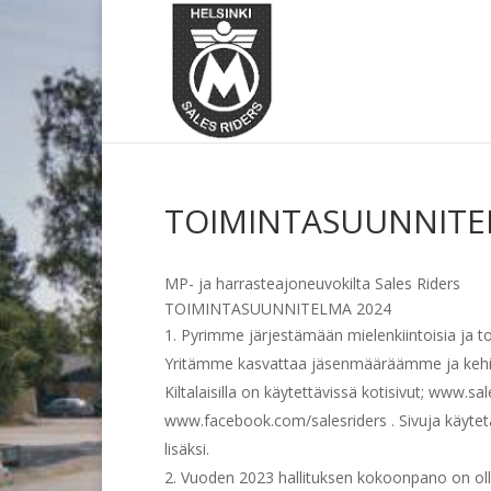
TOIMINTASUUNNITE
MP- ja harrasteajoneuvokilta Sales Riders
TOIMINTASUUNNITELMA 2024
Pyrimme järjestämään mielenkiintoisia ja toi
Yritämme kasvattaa jäsenmääräämme ja kehi
Kiltalaisilla on käytettävissä kotisivut; www.sa
www.facebook.com/salesriders . Sivuja käyte
lisäksi.
Vuoden 2023 hallituksen kokoonpano on oll