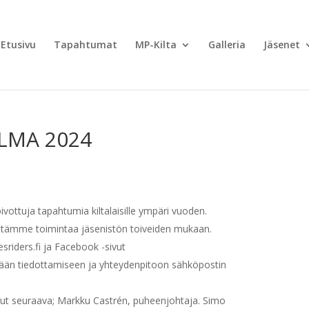
Etusivu
Tapahtumat
MP-Kilta
Galleria
Jäsenet
LMA 2024
vottuja tapahtumia kiltalaisille ympäri vuoden.
tämme toimintaa jäsenistön toiveiden mukaan.
lesriders.fi ja Facebook -sivut
tään tiedottamiseen ja yhteydenpitoon sähköpostin
ut seuraava; Markku Castrén, puheenjohtaja. Simo