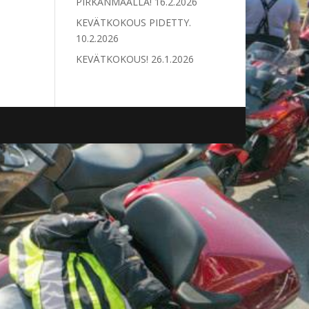
PIRKANMAALLA!
16.2.2026
KEVÄTKOKOUS PIDETTY.
10.2.2026
KEVÄTKOKOUS!
26.1.2026