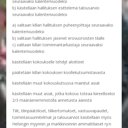
seuraavaksi kalenterivuodeksi
b) käsitellään hallituksen esittelemä talousarvio
seuraavaksi kalenterivuodeksi
a) valitaan killan hallituksen puheenjohtaja seuraavaksi
kalenterivuodeksi
b) valitaan hallituksen jäsenet erovuoroisten tilalle
c) valitaan killan toiminnantarkastaja seuraavaksi
kalenterivuodeksi
käsitellään kokoukselle tehdyt aloitteet
päätetään killan kokouksen koollekutsumistavasta
käsitellään muut kokouskutsussa mainitut asiat
käsitellään muut asiat, jotka kokous toteaa kiireelliseksi
2/3 määräenemmistöllä annetuista äänistä
Tilit, tilinpäätökset, tilikertomukset, vastuuvapaudet,
toimintasuunnitelmat ja talousarviot käsitellään myös
Helsingin myynnin ja markkinoinnin ammattilaiset ry:n