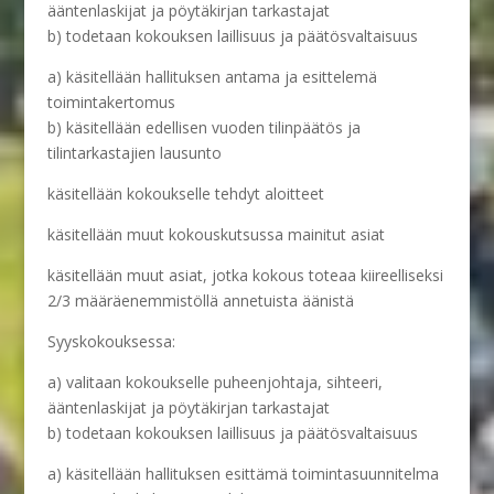
ääntenlaskijat ja pöytäkirjan tarkastajat
b) todetaan kokouksen laillisuus ja päätösvaltaisuus
a) käsitellään hallituksen antama ja esittelemä
toimintakertomus
b) käsitellään edellisen vuoden tilinpäätös ja
tilintarkastajien lausunto
käsitellään kokoukselle tehdyt aloitteet
käsitellään muut kokouskutsussa mainitut asiat
käsitellään muut asiat, jotka kokous toteaa kiireelliseksi
2/3 määräenemmistöllä annetuista äänistä
Syyskokouksessa:
a) valitaan kokoukselle puheenjohtaja, sihteeri,
ääntenlaskijat ja pöytäkirjan tarkastajat
b) todetaan kokouksen laillisuus ja päätösvaltaisuus
a) käsitellään hallituksen esittämä toimintasuunnitelma