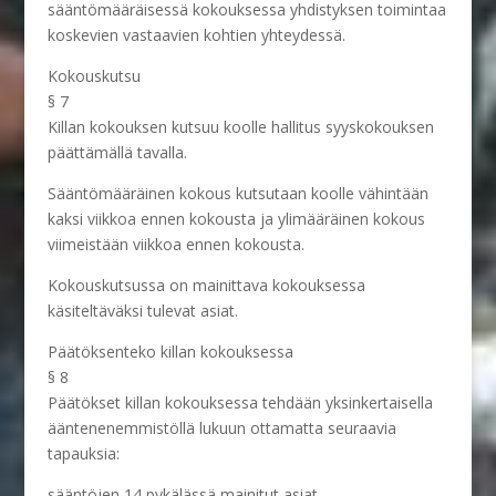
sääntömääräisessä kokouksessa yhdistyksen toimintaa
koskevien vastaavien kohtien yhteydessä.
Kokouskutsu
§ 7
Killan kokouksen kutsuu koolle hallitus syyskokouksen
päättämällä tavalla.
Sääntömääräinen kokous kutsutaan koolle vähintään
kaksi viikkoa ennen kokousta ja ylimääräinen kokous
viimeistään viikkoa ennen kokousta.
Kokouskutsussa on mainittava kokouksessa
käsiteltäväksi tulevat asiat.
Päätöksenteko killan kokouksessa
§ 8
Päätökset killan kokouksessa tehdään yksinkertaisella
ääntenenemmistöllä lukuun ottamatta seuraavia
tapauksia:
sääntöjen 14 pykälässä mainitut asiat