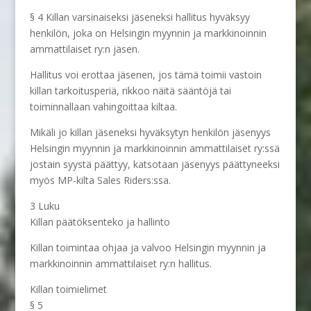
§ 4 Killan varsinaiseksi jäseneksi hallitus hyväksyy
henkilön, joka on Helsingin myynnin ja markkinoinnin
ammattilaiset ry:n jäsen.
Hallitus voi erottaa jäsenen, jos tämä toimii vastoin
killan tarkoitusperiä, rikkoo näitä sääntöjä tai
toiminnallaan vahingoittaa kiltaa.
Mikäli jo killan jäseneksi hyväksytyn henkilön jäsenyys
Helsingin myynnin ja markkinoinnin ammattilaiset ry:ssä
jostain syystä päättyy, katsotaan jäsenyys päättyneeksi
myös MP-kilta Sales Riders:ssa.
3 Luku
Killan päätöksenteko ja hallinto
Killan toimintaa ohjaa ja valvoo Helsingin myynnin ja
markkinoinnin ammattilaiset ry:n hallitus.
Killan toimielimet
§ 5