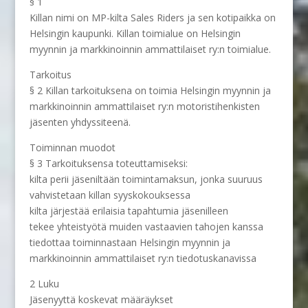
§ 1
Killan nimi on MP-kilta Sales Riders ja sen kotipaikka on
Helsingin kaupunki. Killan toimialue on Helsingin
myynnin ja markkinoinnin ammattilaiset ry:n toimialue.
Tarkoitus
§ 2 Killan tarkoituksena on toimia Helsingin myynnin ja
markkinoinnin ammattilaiset ry:n motoristihenkisten
jäsenten yhdyssiteenä.
Toiminnan muodot
§ 3 Tarkoituksensa toteuttamiseksi:
kilta perii jäseniltään toimintamaksun, jonka suuruus
vahvistetaan killan syyskokouksessa
kilta järjestää erilaisia tapahtumia jäsenilleen
tekee yhteistyötä muiden vastaavien tahojen kanssa
tiedottaa toiminnastaan Helsingin myynnin ja
markkinoinnin ammattilaiset ry:n tiedotuskanavissa
2 Luku
Jäsenyyttä koskevat määräykset