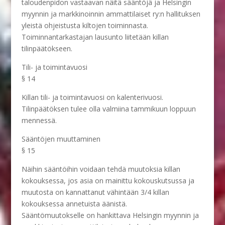
taloudenpidon vastaavan näitä sääntöjä ja Helsingin
myynnin ja markkinoinnin ammattilaiset ry:n hallituksen
yleistä ohjeistusta kiltojen toiminnasta.
Toiminnantarkastajan lausunto liitetään killan
tilinpäätökseen.
Tili- ja toimintavuosi
§ 14
Killan tili- ja toimintavuosi on kalenterivuosi.
Tilinpäätöksen tulee olla valmiina tammikuun loppuun
mennessä.
Sääntöjen muuttaminen
§ 15
Näihin sääntöihin voidaan tehdä muutoksia killan
kokouksessa, jos asia on mainittu kokouskutsussa ja
muutosta on kannattanut vähintään 3/4 killan
kokouksessa annetuista äänistä.
Sääntömuutokselle on hankittava Helsingin myynnin ja