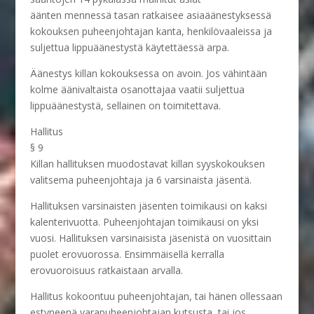
äänten mennessä tasan ratkaisee asiaäänestyksessä
kokouksen puheenjohtajan kanta, henkilövaaleissa ja
suljettua lippuäänestystä käytettäessä arpa.
Äänestys killan kokouksessa on avoin. Jos vähintään
kolme äänivaltaista osanottajaa vaatii suljettua
lippuäänestystä, sellainen on toimitettava.
Hallitus
§ 9
Killan hallituksen muodostavat killan syyskokouksen
valitsema puheenjohtaja ja 6 varsinaista jäsentä.
Hallituksen varsinaisten jäsenten toimikausi on kaksi
kalenterivuotta. Puheenjohtajan toimikausi on yksi
vuosi. Hallituksen varsinaisista jäsenistä on vuosittain
puolet erovuorossa. Ensimmäisellä kerralla
erovuoroisuus ratkaistaan arvalla.
Hallitus kokoontuu puheenjohtajan, tai hänen ollessaan
estyneenä varapuheenjohtajan kutsusta, tai jos