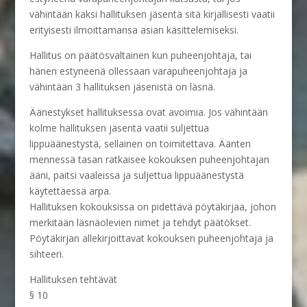
vähintään kaksi hallituksen jäsentä sitä kirjallisesti vaatii
erityisesti ilmoittamansa asian käsittelemiseksi.
Hallitus on päätösvaltainen kun puheenjohtaja, tai
hänen estyneenä ollessaan varapuheenjohtaja ja
vähintään 3 hallituksen jäsenistä on läsnä.
Äänestykset hallituksessa ovat avoimia. Jos vähintään
kolme hallituksen jäsentä vaatii suljettua
lippuäänestystä, sellainen on toimitettava. Äänten
mennessä tasan ratkaisee kokouksen puheenjohtajan
ääni, paitsi vaaleissa ja suljettua lippuäänestystä
käytettäessä arpa.
Hallituksen kokouksissa on pidettävä pöytäkirjaa, johon
merkitään läsnäolevien nimet ja tehdyt päätökset.
Pöytäkirjan allekirjoittavat kokouksen puheenjohtaja ja
sihteeri.
Hallituksen tehtävät
§ 10