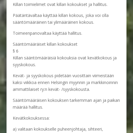
Killan toimielimet ovat killan kokoukset ja hallitus.
Päätäntävaltaa käyttää killan kokous, joka voi olla
sääntömääräinen tai ylimääräinen kokous.
Toimeenpanovaltaa käyttää hallitus.
Sääntömääräiset killan kokoukset
§ 6
Killan sääntömääräisiä kokouksia ovat kevätkokous ja
syyskokous.
Kevät- ja syyskokous pidetään vuosittain viimeistään
kaksi viikkoa ennen Helsingin myynnin ja markkinoinnin
ammattilaiset ry:n kevät- /syyskokousta.
Sääntömääräisen kokouksen tarkemman ajan ja paikan
määrää hallitus.
Kevätkokouksessa:
a) valitaan kokoukselle puheenjohtaja, sihteeri,