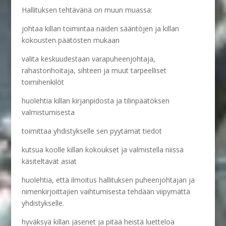
Hallituksen tehtävänä on muun muassa:
johtaa killan toimintaa näiden sääntöjen ja killan
kokousten päätösten mukaan
valita keskuudestaan varapuheenjohtaja,
rahastonhoitaja, sihteeri ja muut tarpeelliset
toimihenkilöt
huolehtia killan kirjanpidosta ja tilinpäätöksen
valmistumisesta
toimittaa yhdistykselle sen pyytämät tiedot
kutsua koolle killan kokoukset ja valmistella niissä
käsiteltävät asiat
huolehtia, että ilmoitus hallituksen puheenjohtajan ja
nimenkirjoittajien vaihtumisesta tehdään viipymättä
yhdistykselle.
hyväksyä killan jäsenet ja pitää heistä luetteloa