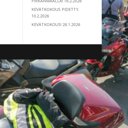
PIRKANMAALLA!
16.2.2026
KEVÄTKOKOUS PIDETTY.
10.2.2026
KEVÄTKOKOUS!
26.1.2026