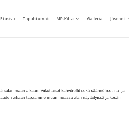
Etusivu
Tapahtumat
MP-Kilta
Galleria
Jäsenet
i sulan maan aikaan. Viikottaiset kahvitreffit sekä säännölliset ilta- ja
vikauden aikaan tapaamme muun muassa alan näyttelyissä ja kesän