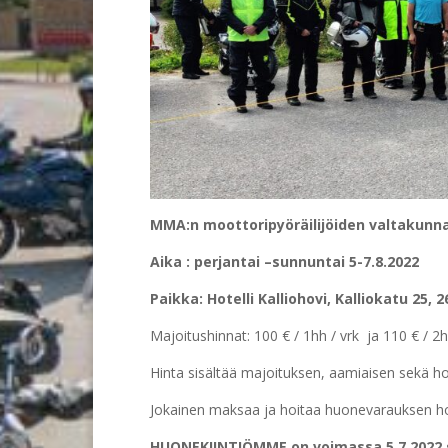
MMA:n moottoripyöräilijöiden valtakunn
Aika : perjantai –sunnuntai 5-7.8.2022
Paikka: Hotelli Kalliohovi, Kalliokatu 25,
Majoitushinnat: 100 € / 1hh / vrk ja 110 € / 2h
Hinta sisältää majoituksen, aamiaisen sekä ho
Jokainen maksaa ja hoitaa huonevarauksen hote
HUONEKIINTIÖMME on voimassa 5.7.2022