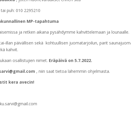
tai puh: 010 2295210
akunnallinen MP-tapahtuma
semissa ja retken aikana pysähdymme kahvittelemaan ja lounaalle.
tai-illan päivällisen sekä kohtuullisen juomatarjoilun, parit saunajuom
kä kahvit.
mukaan osallistujien nimet.
Eräpäivä on 5.7.2022.
.sarvi@gmail.com
, niin saat tietoa lähemmin ohjelmasta.
tit kera avecin!
kku.sarvi@gmail.com