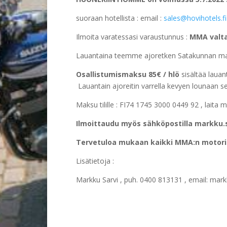
suoraan hotellista : email :
sales@hovihotels.fi
Ilmoita varatessasi varaustunnus :
MMA valt
Lauantaina teemme ajoretken Satakunnan mai
Osallistumismaksu 85€ / hlö
sisältää lauan
Lauantain ajoreitin varrella kevyen lounaan se
Maksu tilille : FI74 1745 3000 0449 92 , laita 
Ilmoittaudu myös sähköpostilla markku
Tervetuloa mukaan kaikki MMA:n motoris
Lisätietoja :
Markku Sarvi , puh. 0400 813131 , email: mar