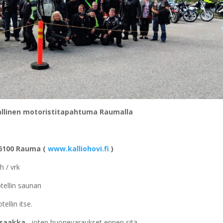
allinen motoristitapahtuma Raumalla
 26100 Rauma (
www.kalliohovi.fi
)
h / vrk
tellin saunan
llin itse.
 saakka
, joten huonevaraukset ennen sitä