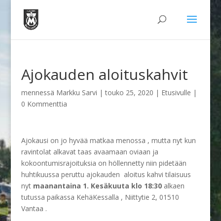
Ajokauden aloituskahvit
mennessä
Markku Sarvi
|
touko 25, 2020
|
Etusivulle
|
0 Kommenttia
Ajokausi on jo hyvää matkaa menossa , mutta nyt kun
ravintolat alkavat taas avaamaan oviaan ja
kokoontumisrajoituksia on höllennetty niin pidetään
huhtikuussa peruttu ajokauden aloitus kahvi tilaisuus
nyt
maanantaina 1. Kesäkuuta klo 18:30
alkaen
tutussa paikassa KehäKessalla , Niittytie 2, 01510
Vantaa .