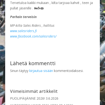
Tervetuloa kaikki mukaan , kilta tarjoaa kahvit , teen ja
pullat jäsenille .
🏍☕🍩
Parhain terveisin
M
P-kilta Sales Riders , hallitus
www.salesriders.fi
www.facebook.com/salesriders/
Lähetä kommentti
Sinun täytyy
kirjautua sisään
kommentoidaksesi.
Viimeisimmät artikkelit
PUOLIPÄIJÄNNE 2026!
3.6.2026